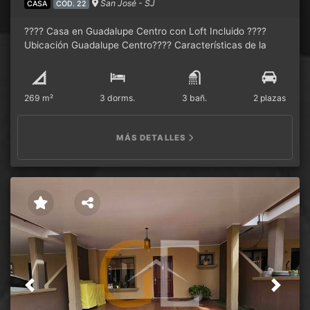
San José - SJ
CASA
CÓD. 22
???? Casa en Guadalupe Centro con Loft Incluido ????
Ubicación Guadalupe Centro???? Características de la
Casa Principal Construcción en block2 cocheras3
habitaciones1 servicio con bañoCocinaPatio de pilasSala
de recepciónSala comedor????️ Apartamento tipo Loft
269 m²
3 dorms.
3 bañ.
2 plazas
Cocina1 habitación1 baño con servicioSala y cocina
integradasPatio de pilas
MÁS DETALLES
Previous
Next