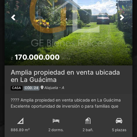
Previous
Next
170.000.000
₡
Venta
Amplia propiedad en venta ubicada
en La Guácima
Alajuela - A
CASA
CÓD. 24
???? Amplia propiedad en venta ubicada en La Guácima
Excelente oportunidad de inversión o para familias que
buscan amplitud, comodidad y múltiples espacios
habitacionales en una sola propiedad. ✨ La propiedad
cuenta con dos casas distribuidas de la siguiente manera:
886.89 m²
2 dorms.
2 bañ.
5 plazas
???? Casa principal: • 2 habitaciones • 2.5 baños • Sala •
Comedor • Cocina • Corredor • Cochera • Cuarto de pilas